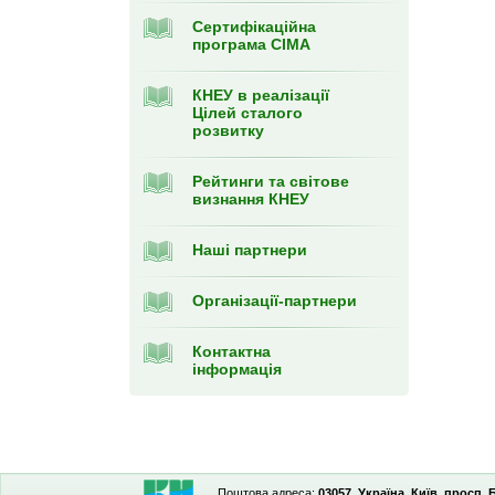
Сертифікаційна
програма CIMA
КНЕУ в реалізації
Цілей сталого
розвитку
Рейтинги та світове
визнання КНЕУ
Наші партнери
Організації-партнери
Контактна
інформація
Поштова адреса:
03057, Україна, Київ, просп.