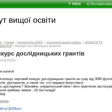
Увійти
Реєстрація нових
ут вищої освіти
а
»
Наука
»
Інститути КНЕУ
»
Інститут вищої освіти
»
АНОНСИ ТА
ОШЕННЯ
»
Конкурс дослідницьких грантів
курс дослідницьких грантів
есня 2021р.
і колеги!
голошує черговий конкурс дослідницьких грантів на суму від 3000 фунтів
нтів, докторантів, а також тих, хто недавно випустився.
ть досліджень?
Звичайно, управлінський облік і його практичне застосув
ення прийому заявок - 19 листопада!
биці
/bit.ly/3jODbzm