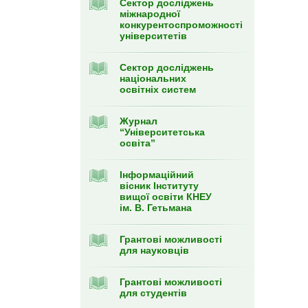
Сектор досліджень
міжнародної
конкурентоспроможності
університетів
Сектор досліджень
національних
освітніх систем
Журнал
“Університетська
освіта”
Інформаційний
вісник Інституту
вищої освіти КНЕУ
ім. В. Гетьмана
Грантові можливості
для науковців
Грантові можливості
для студентів