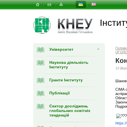
Інстит
Головн
Університет
ОГОЛ
Кон
Наукова діяльність
Інституту
10 Вер
Гранти Інституту
Шановн
CIMA о
Публікації
аспіра
Облас
Закінч
Сектор досліджень
Подро
глобальних освітніх
тенденцій
https:/