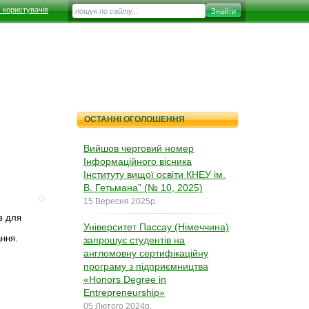
 користувачів
ОСТАННІ ОГОЛОШЕННЯ
Вийшов черговий номер
Інформаційного вісника
Інституту вищої освіти КНЕУ ім.
В. Гетьмана” (№ 10, 2025)
15 Вересня 2025р.
 для 
Університет Пассау (Німеччина)
ання.
запрошує студентів на
англомовну сертифікаційну
програму з підприємництва
«Honors Degree in
Entrepreneurship»
05 Лютого 2024р.